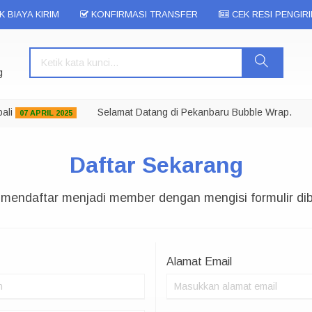
 BIAYA KIRIM
KONFIRMASI TRANSFER
CEK RESI PENGIR
g
li
Selamat Datang di Pekanbaru Bubble Wrap.
Ka
07 APRIL 2025
Daftar Sekarang
 mendaftar menjadi member dengan mengisi formulir dib
Alamat Email