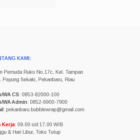
NTANG KAMI:
an Pemuda Ruko No.17c, Kel. Tampan
. Payung Sekaki, Pekanbaru, Riau
p/WA CS
: 0853-82000-100
p/WA Admin
: 0852-6900-7900
il
: pekanbaru.bubblewrap@gmail.com
 Kerja
: 09.00 s/d 17.00 WIB
gu & Hari Libur, Toko Tutup