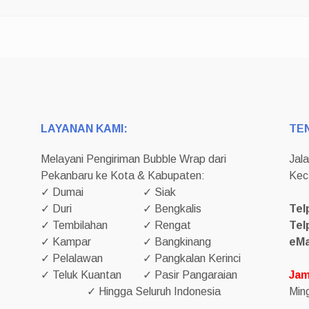
LAYANAN KAMI:
TE
Melayani Pengiriman Bubble Wrap dari
Jal
Pekanbaru ke Kota & Kabupaten:
Kec
✓ Dumai
✓ Siak
✓ Duri
✓ Bengkalis
Tel
✓ Tembilahan
✓ Rengat
Tel
✓ Kampar
✓ Bangkinang
eMa
✓ Pelalawan
✓ Pangkalan Kerinci
✓ Teluk Kuantan
✓ Pasir Pangaraian
Jam
✓ Hingga Seluruh Indonesia
Ming