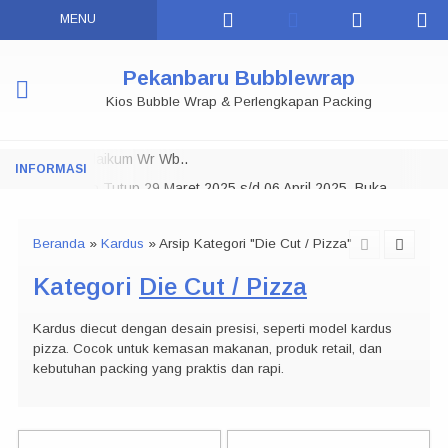
MENU
Pekanbaru Bubblewrap
Kios Bubble Wrap & Perlengkapan Packing
Assalamu 'alaikum Wr Wb..
Toko Tutup 29 Maret 2025 s/d 06 April 2025, Buka
NOTE:
Kembali
07 APRIL 2025
Selamat Datang di Pekanbaru Bubble Wrap.
Beranda
»
Kardus
»
Arsip Kategori "Die Cut / Pizza"
Kami menyediakan Bubble wrap di Pekanbaru dalam berbagai
Kategori
Die Cut / Pizza
ukuran, Kami juga menyediakan Lakban Daimaru, Lakban Fragile
& Jangan Dibanting, Stretch Film / Plastik Wrapping, Polymailer,
Kardus diecut dengan desain presisi, seperti model kardus
Kardus Packing dan berbagai macam kebutuhan Packaging
pizza. Cocok untuk kemasan makanan, produk retail, dan
Lainnya.
kebutuhan packing yang praktis dan rapi.
Bisa Datang Langsung ke Toko Offline Kami Dan Juga Bisa Kirim
ke Seluruh Riau dan Sekitarnya, Terimakasih...