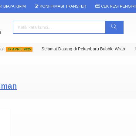
 BIAYA KIRIM
KONFIRMASI TRANSFER
CEK RESI PENGIR
g
i
Selamat Datang di Pekanbaru Bubble Wrap.
Ka
07 APRIL 2025
numan