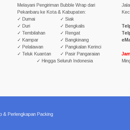
Melayani Pengiriman Bubble Wrap dari
Jal
Pekanbaru ke Kota & Kabupaten:
Kec
✓ Dumai
✓ Siak
✓ Duri
✓ Bengkalis
Tel
✓ Tembilahan
✓ Rengat
Tel
✓ Kampar
✓ Bangkinang
eMa
✓ Pelalawan
✓ Pangkalan Kerinci
✓ Teluk Kuantan
✓ Pasir Pangaraian
Jam
✓ Hingga Seluruh Indonesia
Ming
p & Perlengkapan Packing