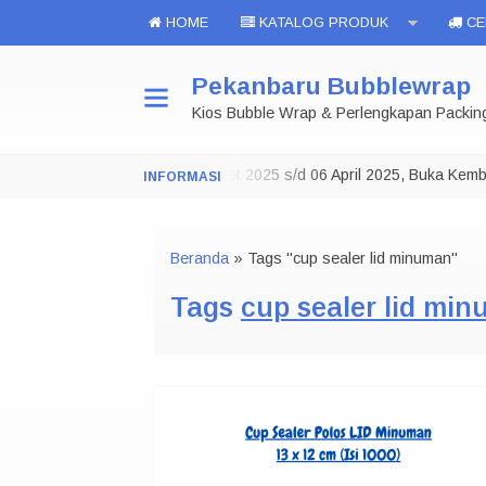
HOME
KATALOG PRODUK
CEK
Pekanbaru Bubblewrap
Kios Bubble Wrap & Perlengkapan Packin
Toko Tutup 29 Maret 2025 s/d 06 April 2025, Buka Kembal
NOTE:
Beranda
»
Tags "cup sealer lid minuman"
Tags
cup sealer lid mi