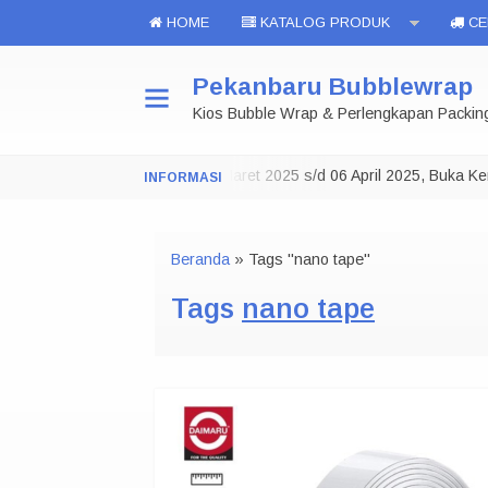
HOME
KATALOG PRODUK
CEK
Pekanbaru Bubblewrap
Kios Bubble Wrap & Perlengkapan Packin
..
Toko Tutup 29 Maret 2025 s/d 06 April 2025, Buka Kem
NOTE:
Beranda
»
Tags "nano tape"
Tags
nano tape