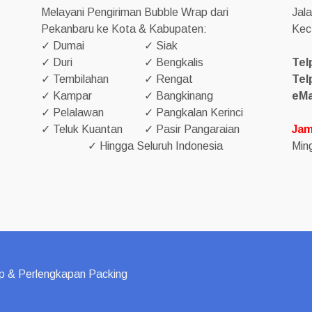
Melayani Pengiriman Bubble Wrap dari
Jal
Pekanbaru ke Kota & Kabupaten:
Kec
✓ Dumai
✓ Siak
✓ Duri
✓ Bengkalis
Tel
✓ Tembilahan
✓ Rengat
Tel
✓ Kampar
✓ Bangkinang
eMa
✓ Pelalawan
✓ Pangkalan Kerinci
✓ Teluk Kuantan
✓ Pasir Pangaraian
Jam
✓ Hingga Seluruh Indonesia
Ming
p & Perlengkapan Packing