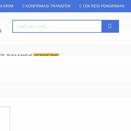
A KIRIM
KONFIRMASI TRANSFER
CEK RESI PENGIRIMAN
g
025, Buka Kembali
07 APRIL 2025
 berbagai ukuran, Kami juga menyediakan Lakban Daimaru, Lakban Frag
gai macam kebutuhan Packaging Lainnya.
ga Bisa Kirim ke Seluruh Riau dan Sekitarnya, Terimakasih...