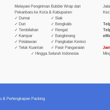
Melayani Pengiriman Bubble Wrap dari
Jal
Pekanbaru ke Kota & Kabupaten:
Kec
✓ Dumai
✓ Siak
✓ Duri
✓ Bengkalis
Tel
✓ Tembilahan
✓ Rengat
Tel
✓ Kampar
✓ Bangkinang
eMa
✓ Pelalawan
✓ Pangkalan Kerinci
✓ Teluk Kuantan
✓ Pasir Pangaraian
Jam
✓ Hingga Seluruh Indonesia
Ming
p & Perlengkapan Packing