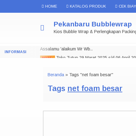
HOME
KATALOG PRODUK
CEK BIAY
Pekanbaru Bubblewrap
Kios Bubble Wrap & Perlengkapan Packin
Assalamu 'alaikum Wr Wb..
Toko Tutup 29 Maret 2025 s/d 06 April 2
NOTE:
Selamat Datang di Pekanbaru Bubble Wrap.
Beranda
»
Tags "net foam besar"
Kami menyediakan Bubble wrap di Pekanbaru dalam
Wrapping, Polymailer, Kardus Packing dan berba
Tags
net foam besar
Bisa Datang Langsung ke Toko Offline Kami Dan Ju