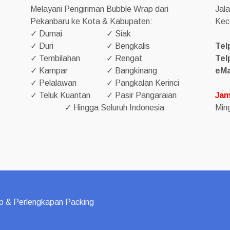
Melayani Pengiriman Bubble Wrap dari
Jal
Pekanbaru ke Kota & Kabupaten:
Kec
✓ Dumai
✓ Siak
✓ Duri
✓ Bengkalis
Tel
✓ Tembilahan
✓ Rengat
Tel
✓ Kampar
✓ Bangkinang
eMa
✓ Pelalawan
✓ Pangkalan Kerinci
✓ Teluk Kuantan
✓ Pasir Pangaraian
Jam
✓ Hingga Seluruh Indonesia
Ming
p & Perlengkapan Packing