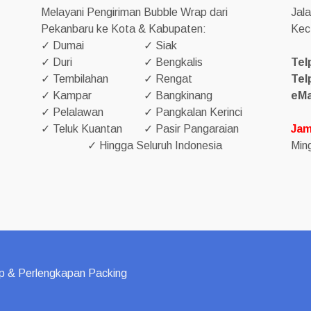
Melayani Pengiriman Bubble Wrap dari
Jal
Pekanbaru ke Kota & Kabupaten:
Kec
✓ Dumai
✓ Siak
✓ Duri
✓ Bengkalis
Tel
✓ Tembilahan
✓ Rengat
Tel
✓ Kampar
✓ Bangkinang
eMa
✓ Pelalawan
✓ Pangkalan Kerinci
✓ Teluk Kuantan
✓ Pasir Pangaraian
Jam
✓ Hingga Seluruh Indonesia
Ming
p & Perlengkapan Packing