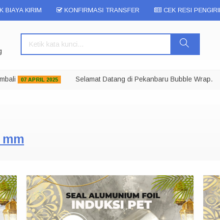
 BIAYA KIRIM
KONFIRMASI TRANSFER
CEK RESI PENGIR
g
ali
Selamat Datang di Pekanbaru Bubble Wrap.
K
07 APRIL 2025
1 mm