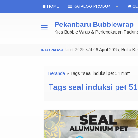
HOME
KATALOG PRODUK
CEK
Pekanbaru Bubblewrap
Kios Bubble Wrap & Perlengkapan Packin
.
Toko Tutup 29 Maret 2025 s/d 06 April 2025, Buka Kemb
NOTE:
Beranda
»
Tags "seal induksi pet 51 mm"
Tags
seal induksi pet 5