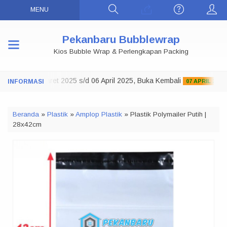
MENU
Pekanbaru Bubblewrap
Kios Bubble Wrap & Perlengkapan Packing
 Tutup 29 Maret 2025 s/d 06 April 2025, Buka Kembali
07 APRIL 2025
Beranda
»
Plastik
»
Amplop Plastik
»
Plastik Polymailer Putih |
28x42cm