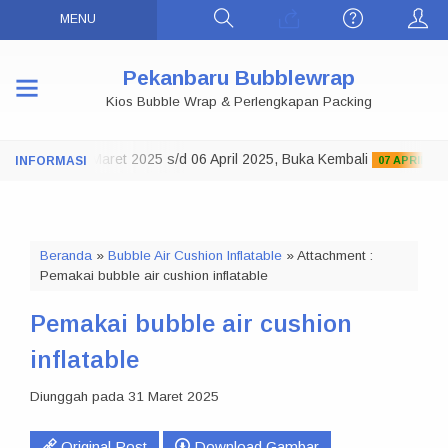
MENU
Pekanbaru Bubblewrap
Kios Bubble Wrap & Perlengkapan Packing
ko Tutup 29 Maret 2025 s/d 06 April 2025, Buka Kembali
07 APRIL 2025
Beranda
»
Bubble Air Cushion Inflatable
» Attachment :
Pemakai bubble air cushion inflatable
Pemakai bubble air cushion
inflatable
Diunggah pada 31 Maret 2025
Original Post
Download Gambar