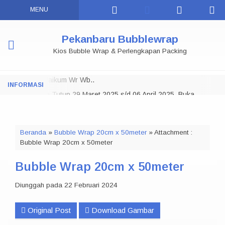
MENU
Pekanbaru Bubblewrap
Kios Bubble Wrap & Perlengkapan Packing
Assalamu 'alaikum Wr Wb..
Toko Tutup 29 Maret 2025 s/d 06 April 2025, Buka
NOTE:
Kembali
07 APRIL 2025
Selamat Datang di Pekanbaru Bubble Wrap.
Beranda
»
Bubble Wrap 20cm x 50meter
» Attachment :
Kami menyediakan Bubble wrap di Pekanbaru dalam berbagai
Bubble Wrap 20cm x 50meter
ukuran, Kami juga menyediakan Lakban Daimaru, Lakban Fragile
& Jangan Dibanting, Stretch Film / Plastik Wrapping, Polymailer,
Bubble Wrap 20cm x 50meter
Kardus Packing dan berbagai macam kebutuhan Packaging
Lainnya.
Diunggah pada 22 Februari 2024
Bisa Datang Langsung ke Toko Offline Kami Dan Juga Bisa Kirim
ke Seluruh Riau dan Sekitarnya, Terimakasih...
Original Post
Download Gambar