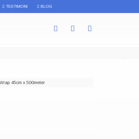
TESTIMONI
BLOG
ile & Jangan Dibanting, Stretch Film / Plastik
 Wrap 45cm x 500meter