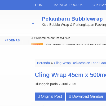
HOME
KATALOG PRODUK
CEK BIAY
Pekanbaru Bubblewrap
Kios Bubble Wrap & Perlengkapan Packin
Assalamu 'alaikum Wr Wb..
Toko Tutup 29 Maret 2025 s/d 06 April 2
NOTE:
Selamat Datang di Pekanbaru Bubble Wrap.
Kami menyediakan Bubble wrap di Pekanbaru dalam
Beranda
»
Cling Wrap Delkochoice Food Gra
Wrapping, Polymailer, Kardus Packing dan berba
Bisa Datang Langsung ke Toko Offline Kami Dan Ju
Cling Wrap 45cm x 500m
Diunggah pada 2 Juni 2025
Original Post
Download Gambar