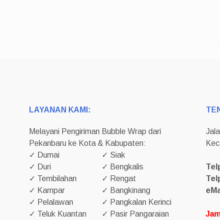
LAYANAN KAMI:
TE
Melayani Pengiriman Bubble Wrap dari
Jal
Pekanbaru ke Kota & Kabupaten:
Kec
✓ Dumai
✓ Siak
✓ Duri
✓ Bengkalis
Tel
✓ Tembilahan
✓ Rengat
Tel
✓ Kampar
✓ Bangkinang
eMa
✓ Pelalawan
✓ Pangkalan Kerinci
✓ Teluk Kuantan
✓ Pasir Pangaraian
Jam