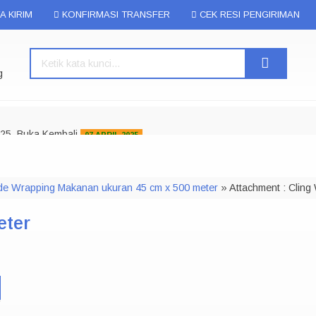
A KIRIM
KONFIRMASI TRANSFER
CEK RESI PENGIRIMAN
g
025, Buka Kembali
07 APRIL 2025
 berbagai ukuran, Kami juga menyediakan Lakban Daimaru, Lakban Frag
de Wrapping Makanan ukuran 45 cm x 500 meter
» Attachment : Cling
gai macam kebutuhan Packaging Lainnya.
ga Bisa Kirim ke Seluruh Riau dan Sekitarnya, Terimakasih...
eter