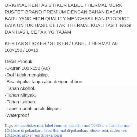
ORIGINAL KERTAS STIKER LABEL THERMAL MERK
RUSFET BRAND PREMIUM DENGAN BAHAN DASAR
BARU YANG HIGH QUALITY MENGHASILKAN PRODUCT
BAIK UNTUK HASIL CETAK THERMAL KUALITAS TINGGI
DAN HASIL CETAK YG TAJAM
KERTAS STICKER / STIKER / LABEL THERMAL A6
100×150 / 10×15
Detail Produk :
-Ukuran 100 x150 (A6)
-Doff tidak mengkilap.
-Bisa dipakai tanpa atau dengan ribbon.
-Tahan Akohol.
-Tahan Minyak.
-Tahan Lakban.
-Label mudah untuk dilepas.
-Waterproof
Tags:
kertas sticker resi
,
label thermal
,
label thermal 10x15cm
,
label thermal
10x15cm di pekanbaru
,
label thermal di pekanbaru
,
sticker resi
,
sticker resi
10x15cm
,
sticker resi di pekanbaru