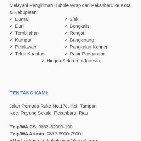
Melayani Pengiriman Bubble Wrap dari Pekanbaru ke Kota
& Kabupaten:
✓ Dumai
✓ Siak
✓ Duri
✓ Bengkalis
✓ Tembilahan
✓ Rengat
✓ Kampar
✓ Bangkinang
✓ Pelalawan
✓ Pangkalan Kerinci
✓ Teluk Kuantan
✓ Pasir Pangaraian
✓ Hingga Seluruh Indonesia
TENTANG KAMI:
Jalan Pemuda Ruko No.17c, Kel. Tampan
Kec. Payung Sekaki, Pekanbaru, Riau
Telp/WA CS
: 0853-82000-100
Telp/WA Admin
: 0852-6900-7900
eMail
: pekanbaru.bubblewrap@gmail.com