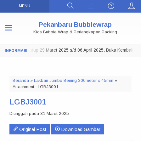
MENU
Pekanbaru Bubblewrap
Kios Bubble Wrap & Perlengkapan Packing
Toko Tutup 29 Maret 2025 s/d 06 April 2025, Buka Kembali
NOTE:
07 A
Beranda
»
Lakban Jumbo Bening 300meter x 45mm
»
Attachment : LGBJ3001
LGBJ3001
Diunggah pada 31 Maret 2025
Original Post
Download Gambar