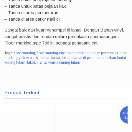
– Tanda untuk batas pejalan kaki
– Tanda di area perkantoran
– Tanda di area parkir mall dll
Sangat baik dan kuat menempel di lantai. Dengan Bahan vinyl,
sangat praktis dan mudah dalam pemakaian / pemasangan.
Floor marking tape 766 ini sebagai pengganti cat.
Tags:
floor marking
,
floor marking tape
,
floor marking tape di pekanbaru
,
floor
marking yellow black
,
lakban lantai
,
lakban lantai di pekanbaru
,
lakban lantai
kuning hitam
,
lakban lantai warna kuning hitam
Produk Terkait
Diskon
13%