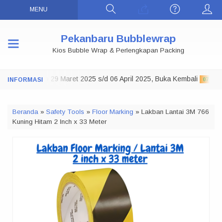
MENU
Pekanbaru Bubblewrap
Kios Bubble Wrap & Perlengkapan Packing
Toko Tutup 29 Maret 2025 s/d 06 April 2025, Buka Kembali
:
07 APRIL 
Beranda
»
Safety Tools
»
Floor Marking
»
Lakban Lantai 3M 766
Kuning Hitam 2 Inch x 33 Meter