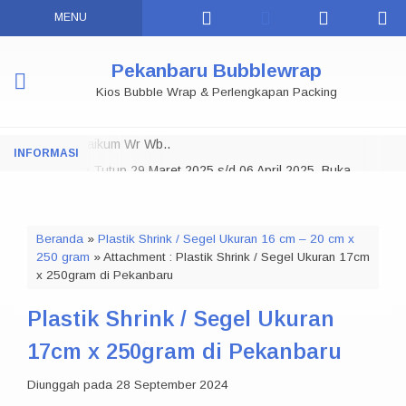
MENU
Pekanbaru Bubblewrap
Kios Bubble Wrap & Perlengkapan Packing
Assalamu 'alaikum Wr Wb..
Toko Tutup 29 Maret 2025 s/d 06 April 2025, Buka
NOTE:
Kembali
07 APRIL 2025
Selamat Datang di Pekanbaru Bubble Wrap.
Beranda
»
Plastik Shrink / Segel Ukuran 16 cm – 20 cm x
Kami menyediakan Bubble wrap di Pekanbaru dalam berbagai
250 gram
» Attachment : Plastik Shrink / Segel Ukuran 17cm
ukuran, Kami juga menyediakan Lakban Daimaru, Lakban Fragile
x 250gram di Pekanbaru
& Jangan Dibanting, Stretch Film / Plastik Wrapping, Polymailer,
Kardus Packing dan berbagai macam kebutuhan Packaging
Plastik Shrink / Segel Ukuran
Lainnya.
Bisa Datang Langsung ke Toko Offline Kami Dan Juga Bisa Kirim
17cm x 250gram di Pekanbaru
ke Seluruh Riau dan Sekitarnya, Terimakasih...
Diunggah pada 28 September 2024