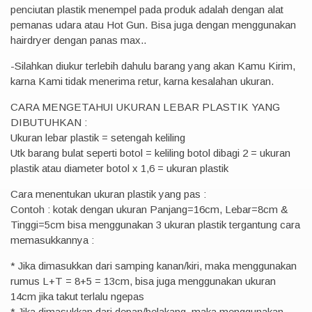
penciutan plastik menempel pada produk adalah dengan alat
pemanas udara atau Hot Gun. Bisa juga dengan menggunakan
hairdryer dengan panas max..
-Silahkan diukur terlebih dahulu barang yang akan Kamu Kirim,
karna Kami tidak menerima retur, karna kesalahan ukuran.
CARA MENGETAHUI UKURAN LEBAR PLASTIK YANG
DIBUTUHKAN :
Ukuran lebar plastik = setengah keliling
Utk barang bulat seperti botol = keliling botol dibagi 2 = ukuran
plastik atau diameter botol x 1,6 = ukuran plastik
Cara menentukan ukuran plastik yang pas :
Contoh : kotak dengan ukuran Panjang=16cm, Lebar=8cm &
Tinggi=5cm bisa menggunakan 3 ukuran plastik tergantung cara
memasukkannya :
* Jika dimasukkan dari samping kanan/kiri, maka menggunakan
rumus L+T = 8+5 = 13cm, bisa juga menggunakan ukuran
14cm jika takut terlalu ngepas
* Jika dimasukkan dari depan/belakang, maka menggunakan