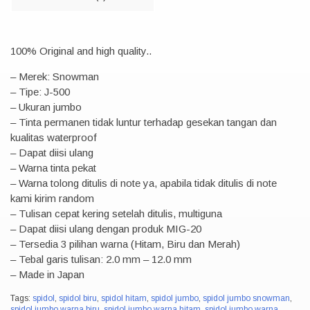
100% Original and high quality..
– Merek: Snowman
– Tipe: J-500
– Ukuran jumbo
– Tinta permanen tidak luntur terhadap gesekan tangan dan
kualitas waterproof
– Dapat diisi ulang
– Warna tinta pekat
– Warna tolong ditulis di note ya, apabila tidak ditulis di note
kami kirim random
– Tulisan cepat kering setelah ditulis, multiguna
– Dapat diisi ulang dengan produk MIG-20
– Tersedia 3 pilihan warna (Hitam, Biru dan Merah)
– Tebal garis tulisan: 2.0 mm – 12.0 mm
– Made in Japan
Tags:
spidol
,
spidol biru
,
spidol hitam
,
spidol jumbo
,
spidol jumbo snowman
,
spidol jumbo warna biru
,
spidol jumbo warna hitam
,
spidol jumbo warna