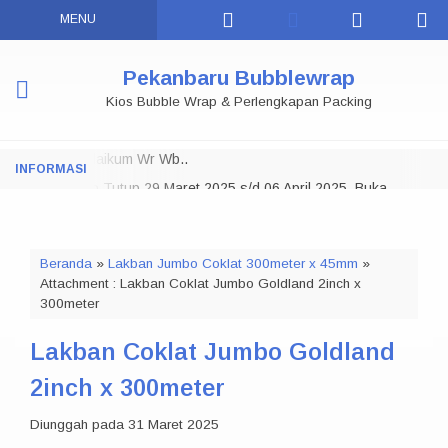
MENU
Pekanbaru Bubblewrap
Kios Bubble Wrap & Perlengkapan Packing
Assalamu 'alaikum Wr Wb..
Toko Tutup 29 Maret 2025 s/d 06 April 2025, Buka
NOTE:
Kembali
07 APRIL 2025
Selamat Datang di Pekanbaru Bubble Wrap.
Beranda
»
Lakban Jumbo Coklat 300meter x 45mm
»
Kami menyediakan Bubble wrap di Pekanbaru dalam berbagai
Attachment : Lakban Coklat Jumbo Goldland 2inch x
ukuran, Kami juga menyediakan Lakban Daimaru, Lakban Fragile
300meter
& Jangan Dibanting, Stretch Film / Plastik Wrapping, Polymailer,
Kardus Packing dan berbagai macam kebutuhan Packaging
Lakban Coklat Jumbo Goldland
Lainnya.
Bisa Datang Langsung ke Toko Offline Kami Dan Juga Bisa Kirim
2inch x 300meter
ke Seluruh Riau dan Sekitarnya, Terimakasih...
Diunggah pada 31 Maret 2025