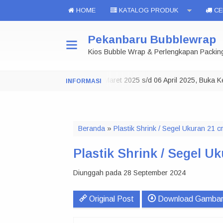
HOME
KATALOG PRODUK
CEK
Pekanbaru Bubblewrap
Kios Bubble Wrap & Perlengkapan Packin
Toko Tutup 29 Maret 2025 s/d 06 April 2025, Buka Kemba
NOTE:
Beranda
»
Plastik Shrink / Segel Ukuran 21 
Plastik Shrink / Segel 
Diunggah pada 28 September 2024
Original Post
Download Gamba