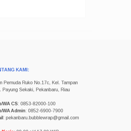
NTANG KAMI:
an Pemuda Ruko No.17c, Kel. Tampan
. Payung Sekaki, Pekanbaru, Riau
p/WA CS
: 0853-82000-100
p/WA Admin
: 0852-6900-7900
il
: pekanbaru.bubblewrap@gmail.com