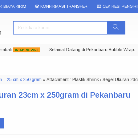
 BIAYA KIRIM
KONFIRMASI TRANSFER
CEK RESI PENGIR
g
li
Selamat Datang di Pekanbaru Bubble Wrap.
K
07 APRIL 2025
cm – 25 cm x 250 gram
» Attachment : Plastik Shrink / Segel Ukuran 2
Ukuran 23cm x 250gram di Pekanbaru
r