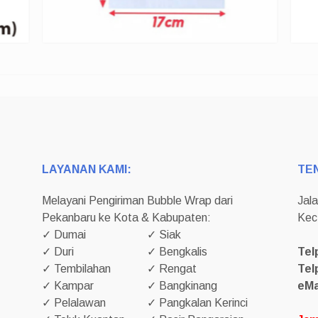
LAYANAN KAMI:
TE
Melayani Pengiriman Bubble Wrap dari
Jal
Pekanbaru ke Kota & Kabupaten:
Kec
✓ Dumai
✓ Siak
✓ Duri
✓ Bengkalis
Tel
✓ Tembilahan
✓ Rengat
Tel
✓ Kampar
✓ Bangkinang
eMa
✓ Pelalawan
✓ Pangkalan Kerinci