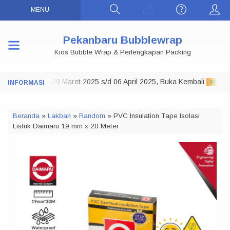
MENU
Pekanbaru Bubblewrap
Kios Bubble Wrap & Perlengkapan Packing
Toko Tutup 29 Maret 2025 s/d 06 April 2025, Buka Kembali
:
07 APRIL 
Beranda
»
Lakban
»
Random
»
PVC Insulation Tape Isolasi
Listrik Daimaru 19 mm x 20 Meter